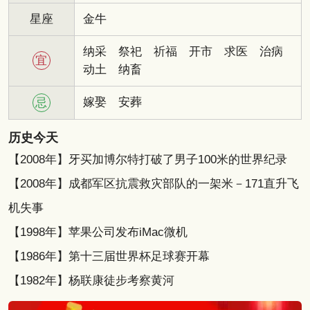
星座
金牛
纳采
祭祀
祈福
开市
求医
治病
宜
动土
纳畜
嫁娶
安葬
忌
历史今天
【2008年】牙买加博尔特打破了男子100米的世界纪录
【2008年】成都军区抗震救灾部队的一架米－171直升飞
机失事
【1998年】苹果公司发布iMac微机
【1986年】第十三届世界杯足球赛开幕
【1982年】杨联康徒步考察黄河