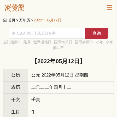
首页
>
万年历
>
2022年05月12日
热门搜索：
元旦
世界湿地日
国际海关日
国际麻风节
小年
小寒
腊八节
【2022年05月12日】
公历
公元 2022年05月12日 星期四
农历
二〇二二年四月十二
干支
壬寅
生肖
牛