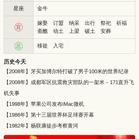
星座
金牛
嫁娶
订盟
纳采
出行
祭祀
祈福
宜
斋醮
动土
上梁
破土
安葬
移徙
入宅
忌
历史今天
【2008年】牙买加博尔特打破了男子100米的世界纪录
【2008年】成都军区抗震救灾部队的一架米－171直升飞
机失事
【1998年】苹果公司发布iMac微机
【1986年】第十三届世界杯足球赛开幕
【1982年】杨联康徒步考察黄河