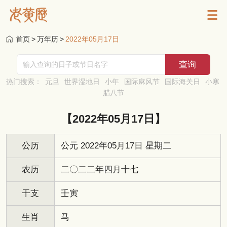
首页
>
万年历
>
2022年05月17日
热门搜索：
元旦
世界湿地日
小年
国际麻风节
国际海关日
小寒
腊八节
【2022年05月17日】
公历
公元 2022年05月17日 星期二
农历
二〇二二年四月十七
干支
壬寅
生肖
马