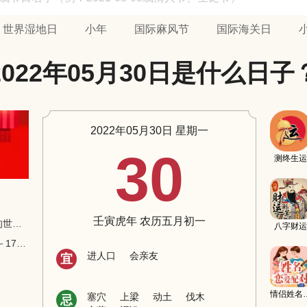
世界湿地日
小年
国际麻风节
国际海关日
2022年05月30日是什么日子
2022年05月30日 星期一
30
测终生运
壬寅虎年 农历五月初一
【2008年】牙买加博尔特打破了男子100米的世界纪录
八字财运
【2008年】成都军区抗震救灾部队的一架米－171直升飞机失事
进人口
会亲友
宜
情侣姓
塞穴
上梁
动土
伐木
忌