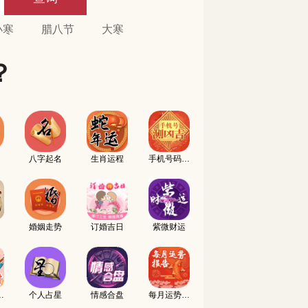
小寒
腊八节
大寒
？
八字起名
生肖运程
手机号码测吉凶
婚姻走势
订婚吉日
紫微财运
名配对
个人占星
情感合盘
每月运势报告