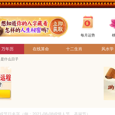
每月运势
万年历
在线算命
十二生肖
风水学
0日是什么日子