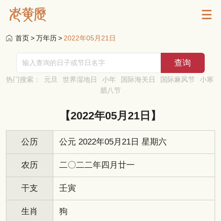
首页
>
万年历
>
2022年05月21日
热门搜索：
元旦
世界湿地日
小年
国际海关日
国际麻风节
小寒
腊八节
【2022年05月21日】
公历
公元 2022年05月21日 星期六
农历
二〇二二年四月廿一
干支
壬寅
生肖
狗