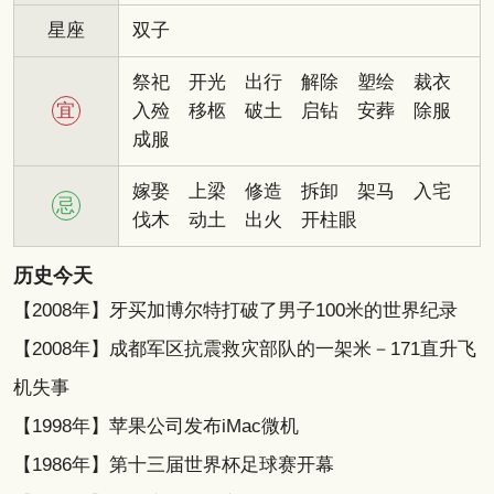
星座
双子
祭祀
开光
出行
解除
塑绘
裁衣
宜
入殓
移柩
破土
启钻
安葬
除服
成服
嫁娶
上梁
修造
拆卸
架马
入宅
忌
伐木
动土
出火
开柱眼
历史今天
【2008年】牙买加博尔特打破了男子100米的世界纪录
【2008年】成都军区抗震救灾部队的一架米－171直升飞
机失事
【1998年】苹果公司发布iMac微机
【1986年】第十三届世界杯足球赛开幕