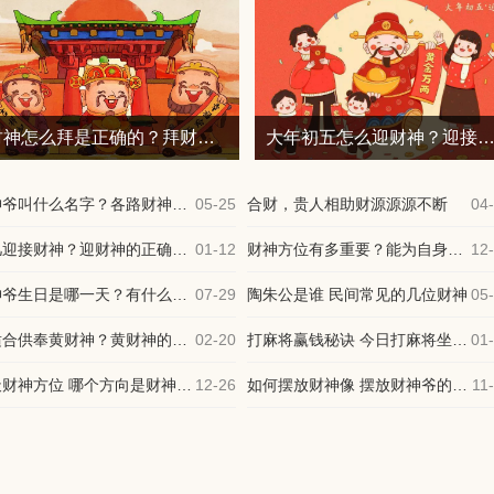
财神怎么拜是正确的？拜财神爷的正确姿势 ?
大年初五怎么迎财神？迎接财神的最佳时刻
财神爷叫什么名字？各路财神名字与来历大全
05-25
合财，贵人相助财源源源不断
04
初几迎接财神？迎财神的正确步骤与必知注意事项
01-12
财神方位有多重要？能为自身增添招财运
12
财神爷生日是哪一天？有什么习俗讲究吗
07-29
陶朱公是谁 民间常见的几位财神
05
谁适合供奉黄财神？黄财神的供奉方式
02-20
打麻将赢钱秘诀 今日打麻将坐哪个方位最旺
01
今天财神方位 哪个方向是财神方位
12-26
如何摆放财神像 摆放财神爷的最佳位置
11