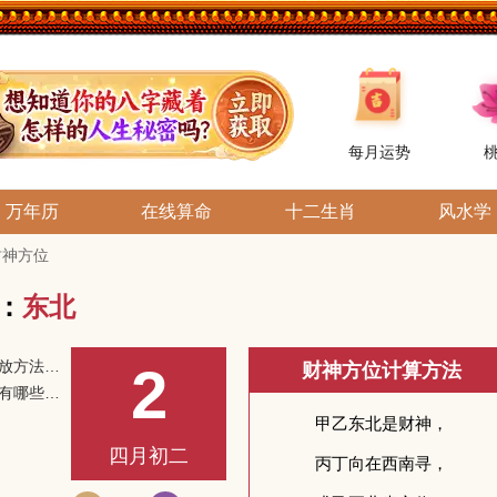
每月运势
万年历
在线算命
十二生肖
风水学
日财神方位
位：
东北
黄财神正确摆放方法和供奉方法
2
财神方位计算方法
供奉财神禁忌有哪些？财神摆放不当会影响运势
四月初二