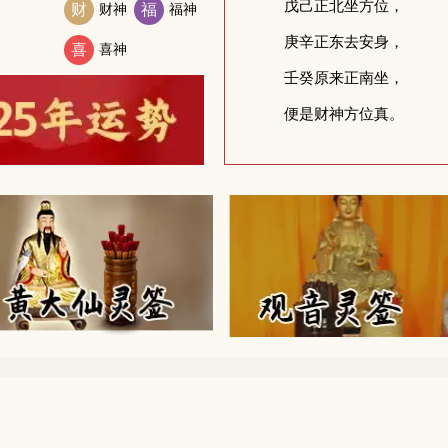
财
财神
福
福神
喜
喜神