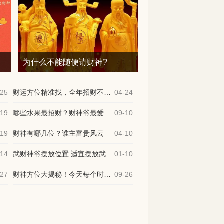
?
为什么不能随便请财神?
-25
财运方位精准找，全年招财不费力
04-24
-19
哪些水果最招财？财神爷最爱的3个水果
09-10
-19
财神有哪几位？谁主富贵风云
04-10
-14
武财神爷摆放位置 适宜摆放武财神的人群
01-10
-27
财神方位大揭秘！今天每个时辰的财神方位
09-26