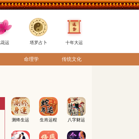
桃花运
塔罗占卜
十年大运
命理学
传统文化
测终生运
生肖运程
八字财运