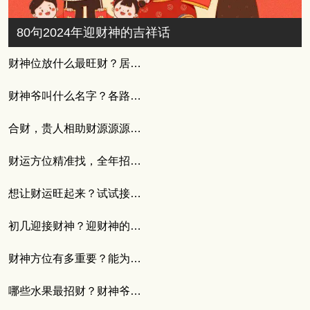
80句2024年迎财神的吉祥话
财神位放什么最旺财？居家财位摆放技巧分享
财神爷叫什么名字？各路财神名字与来历大全
合财，贵人相助财源源源不断
财运方位精准找，全年招财不费力
想让财运旺起来？试试接财神的四言八句
初几迎接财神？迎财神的正确步骤与必知注意事项
财神方位有多重要？能为自身增添招财运
哪些水果最招财？财神爷最爱的3个水果