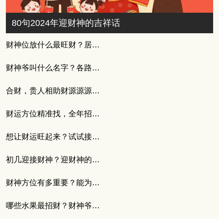
80句2024年迎财神的吉祥话
财神位放什么最旺财？居家财位摆放技巧分享
财神爷叫什么名字？各路财神名字与来历大全
合财，贵人相助财源源源不断
财运方位精准找，全年招财不费力
想让财运旺起来？试试接财神的四言八句
初几迎接财神？迎财神的正确步骤与必知注意事项
财神方位有多重要？能为自身增添招财运
哪些水果最招财？财神爷最爱的3个水果