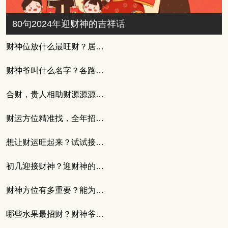
80句2024年迎财神的吉祥话
财神位放什么最旺财？居家财位摆放技巧分享
财神爷叫什么名字？各路财神名字与来历大全
合财，贵人相助财源源源不断
财运方位精准找，全年招财不费力
想让财运旺起来？试试接财神的四言八句
初几迎接财神？迎财神的正确步骤与必知注意事项
财神方位有多重要？能为自身增添招财运
哪些水果最招财？财神爷最爱的3个水果