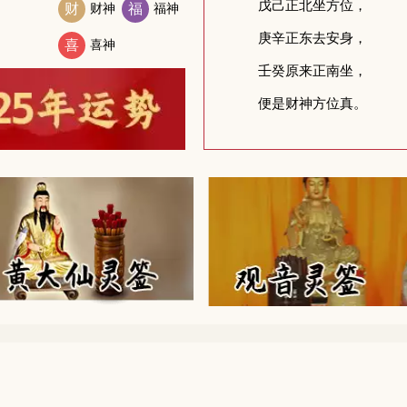
财
财神
福
福神
喜
喜神