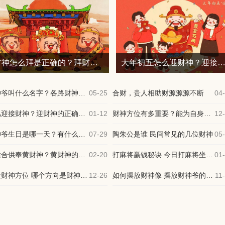
财神怎么拜是正确的？拜财神爷的正确姿势 ?
大年初五怎么迎财神？迎接财神的最佳时刻
财神爷叫什么名字？各路财神名字与来历大全
05-25
合财，贵人相助财源源源不断
04
初几迎接财神？迎财神的正确步骤与必知注意事项
01-12
财神方位有多重要？能为自身增添招财运
12
财神爷生日是哪一天？有什么习俗讲究吗
07-29
陶朱公是谁 民间常见的几位财神
05
谁适合供奉黄财神？黄财神的供奉方式
02-20
打麻将赢钱秘诀 今日打麻将坐哪个方位最旺
01
今天财神方位 哪个方向是财神方位
12-26
如何摆放财神像 摆放财神爷的最佳位置
11