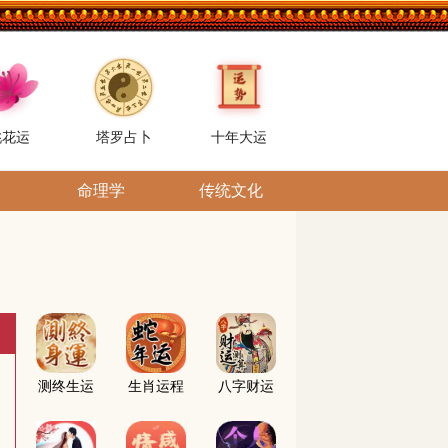
桃花运
塔罗占卜
十年大运
命理学
传统文化
测终生运
生肖运程
八字财运