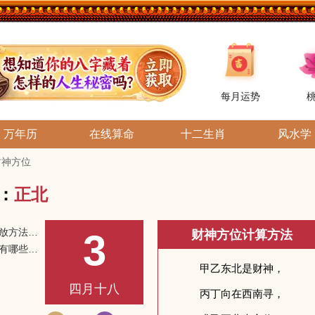
每月运势
万年历
在线算命
十二生肖
风水学
日财神方位
位：
正北
黄财神正确摆放方法和供奉方法
3
财神方位计算方法
供奉财神禁忌有哪些？财神摆放不当会影响运势
四月十八