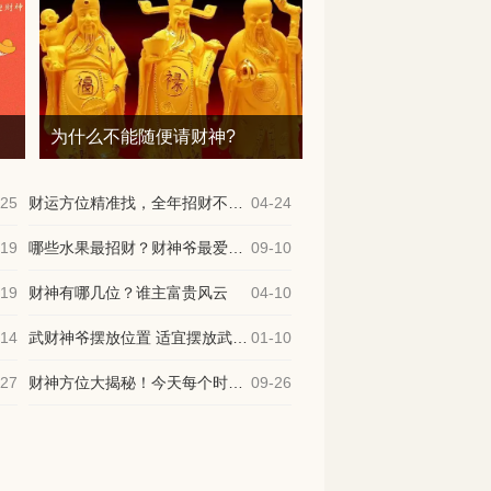
?
为什么不能随便请财神?
-25
财运方位精准找，全年招财不费力
04-24
-19
哪些水果最招财？财神爷最爱的3个水果
09-10
-19
财神有哪几位？谁主富贵风云
04-10
-14
武财神爷摆放位置 适宜摆放武财神的人群
01-10
-27
财神方位大揭秘！今天每个时辰的财神方位
09-26