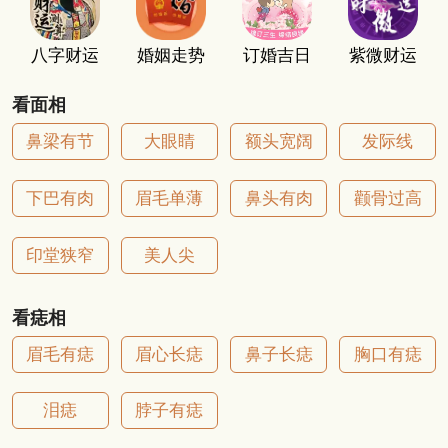
八字财运
婚姻走势
订婚吉日
紫微财运
看面相
鼻梁有节
大眼睛
额头宽阔
发际线
下巴有肉
眉毛单薄
鼻头有肉
颧骨过高
印堂狭窄
美人尖
看痣相
眉毛有痣
眉心长痣
鼻子长痣
胸口有痣
泪痣
脖子有痣