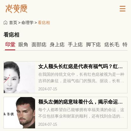
首页
>
命理学
>
看痣相
看痣相
印堂
眼角
面部痣
身上痣
手上痣
脚下痣
痣长毛
特
女人额头长红痣是代表有福气吗？红痣的吉凶位置
在我国的传统文化中，长有红色痣被视为是一种
吉祥的象征，是福气临门的预兆。据说，长有红
色痣的女人会拥有好运，事业顺遂，家庭幸福。
2024-07-15
这种传统观念早已根深蒂固，许多人对长有红色
痣的女人充满敬畏和羡慕之情，下面就随小编来
额头左侧的痣意味着什么，揭示命运的隐秘线索
具体了解下这个红痣吧。
每个人都希望自己能够拥有幸福美满的命运，这
不仅包括事业和财富的顺利，还有找到合适的伴
侣。但你知道吗？额头左边的痣可能与这些命运
2024-07-15
有所关联，让我们一起来深入了解一下这一说