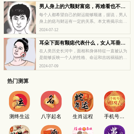
法。
男人身上的六颗财富痣，再难看也不要点掉！
每个人都希望自己的财运能够顺遂，据说，男人
身上的痣与财运有一定的关系。本文将揭示出对
男性财运影响最大的一颗痣，并解读其所含的福
2024-07-12
气和财富潜力，帮助您更准确地了解自己的财富
前景。
耳朵下面有颗痣代表什么，女人耳垂有痣的命运
在人类历史长河中，面相和身体特征一直被认为
是能够反映一个人的性格、命运和吉凶祸福的象
征。其中，痣作为常见的面部特征，自古以来就
2024-07-09
被赋予了神秘而重要的意义。在面相学中，特别
是耳垂上的痣备受关注，那么，耳朵下面有颗痣
热门测算
代表什么呢？耳垂下有痣的女人面相，更是引起
了广泛的讨论和研究。
测终生运
八字起名
生肖运程
手机号码测吉凶