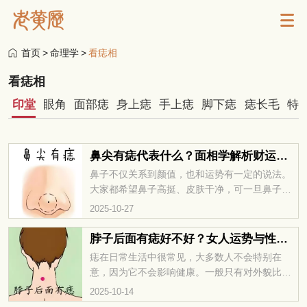
首页
>
命理学
>
看痣相
看痣相
印堂
眼角
面部痣
身上痣
手上痣
脚下痣
痣长毛
特
鼻尖有痣代表什么？面相学解析财运与健康运势
鼻子不仅关系到颜值，也和运势有一定的说法。
大家都希望鼻子高挺、皮肤干净，可一旦鼻子上
长了痣，很多人就想着赶紧去掉。不过，其实无
2025-10-27
论是脸上的痣还是身上的痣，都不能随便处理。
相学里认为，痣能反映一个人的运势和命理，随
脖子后面有痣好不好？女人运势与性格全解析
意去掉可能会破坏它带来的好运。那么，鼻尖有
痣在日常生活中很常见，大多数人不会特别在
痣意味着什么呢？我们一起来看看。
意，因为它不会影响健康。一般只有对外貌比较
在意的人，才会注意自己脸上的痣。不过，在传
2025-10-14
统说法里，痣的位置常被认为与命运有关。那