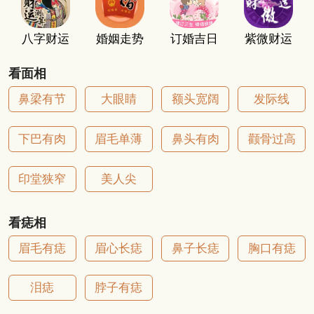
八字财运
婚姻走势
订婚吉日
紫微财运
看面相
鼻梁有节
大眼睛
额头宽阔
发际线
下巴有肉
眉毛单薄
鼻头有肉
颧骨过高
印堂狭窄
美人尖
看痣相
眉毛有痣
眉心长痣
鼻子长痣
胸口有痣
泪痣
脖子有痣