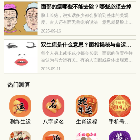
么，如果女人脖子后面有痣，会有什么寓意呢？
面部的痣哪些不能去除？哪些必须去掉
我们一起来看看。
脸上长痣，说实话多少都会影响到整体的美观
度。古人还有面无善痣的说法，意思就是脸上的
痣可能会带来一些不好的运势。所以，对女人来
2025-09-16
说，面部的痣哪些不能去除？哪些又真的是建议
早点处理掉的？一起来聊聊吧。
双生痣是什么意思？面相揭秘与命运解析
每个人身上或多或少都会长痣，而痣的位置往往
被认为与命运有关。有的人面部或身体出现双生
痣，那双生痣是什么意思呢？女人如果有双生
2025-09-11
痣，她们的运势会有影响吗？我们一起来了解一
下。
热门测算
测终生运
八字起名
生肖运程
手机号码测吉凶