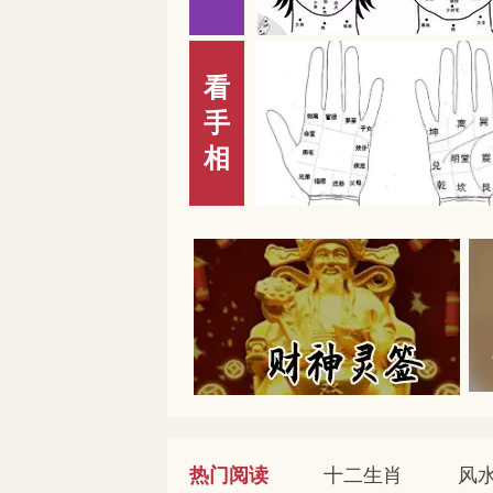
看
手
相
热门阅读
十二生肖
风