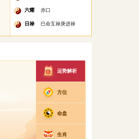
六耀
赤口
日禄
巳命互禄庚进禄
运势解析
方位
命盘
生肖