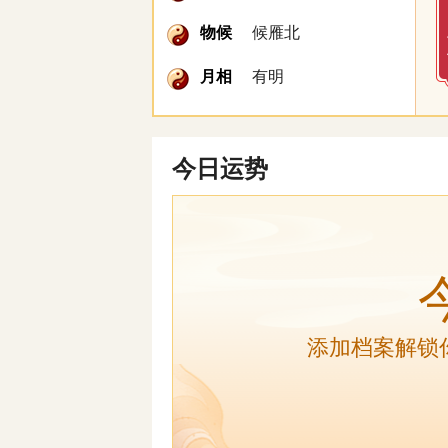
物候
候雁北
月相
有明
今日运势
添加档案解锁