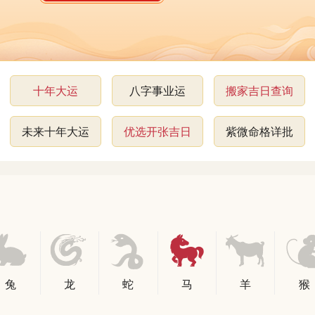
十年大运
八字事业运
搬家吉日查询
未来十年大运
优选开张吉日
紫微命格详批
兔
龙
蛇
马
羊
猴