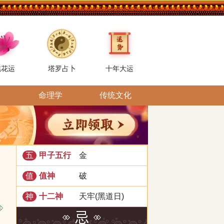
桃花运
塔罗占卜
十年大运
命理学
传统文化
甲子五行
金
五
值神
破
值
十二神
天牢(黑道日)
神