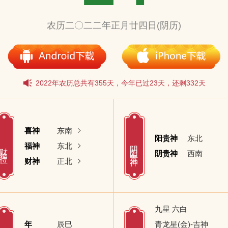
农历二〇二二年正月廿四日(阴历)
2022年农历总共有355天，今年已过23天，还剩332天
喜神
东南
阳贵神
东北
阴阳贵神
财神位
福神
东北
阴贵神
西南
财神
正北
九星 六白
年
辰巳
青龙星(金)-吉神