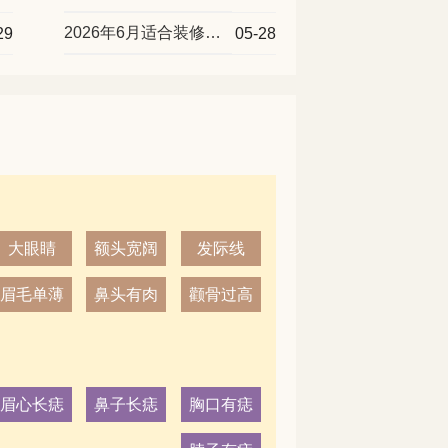
2026年6月适合装修最吉利的好日子
29
05-28
大眼睛
额头宽阔
发际线
眉毛单薄
鼻头有肉
颧骨过高
眉心长痣
鼻子长痣
胸口有痣