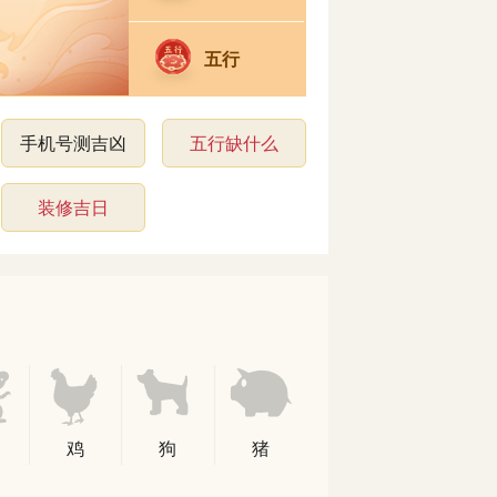
五行
手机号测吉凶
五行缺什么
装修吉日
鸡
狗
猪