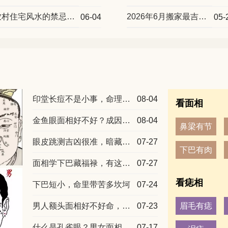
农村住宅风水的禁忌千万别犯，否则家运难兴
2026年6月搬家最吉利的黄道吉日
06-04
05-
印堂长痘不是小事，命理早有说法
08-04
看面相
金鱼眼面相好不好？成因以及男女不同命运解读
08-04
鼻梁有节
眼皮跳测吉凶很准，暗藏天机的小预兆
07-27
下巴有肉
面相学下巴藏福禄，有这几种形状富贵不愁
07-27
看痣相
下巴短小，命里带苦多坎坷
07-24
男人额头面相好不好命，看额头就够了
07-23
眉毛有痣
什么是孔雀眼？男女面相运势分开解读
07-17