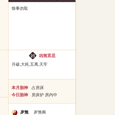
馀事勿取
凶煞宜忌
月破,大耗,五离,天牢
本月胎神
占房床
今日胎神
房床炉 房内中
岁煞
岁煞南