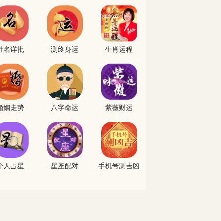
姓名详批
测终身运
生肖运程
婚姻走势
八字命运
紫薇财运
个人占星
星座配对
手机号测吉凶