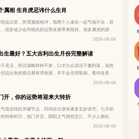
个属相 生肖虎忌讳什么生肖
传统说法里，所谓属相相冲，指两个人凑在一起气场不合，容
执，或多或少会对彼此的运势发展带来阻碍。很多属虎的朋友
老虎相冲的三个属相分别是哪些？接下来咱们就详细说一说。
2026-08-06
出生最好？五大吉利出生月份完整解读
脑子灵活，胆识谋略样样不差，口才出众说话干脆利落，虽然
，但说出来的观点都有理有据，并不会无理取闹。看待各类事
到的看法，遇事决断干脆，不过骨子里好胜心比较强，凡事总
2026-08-06
在传统说法里，属鸡人不同月份降生，先天性格与整体运势差
属鸡朋友都好奇，一年当中哪个月份出生福气最好，下面就给
门开，你的运势将迎来大转折
。
是气场流转的关键节点，民间自古便有诸多玄妙讲究。七月初
有的特殊时日，地门开启，阴阳之气悄然交汇。不少人都在暗
的磁场变化，往往暗藏着下半年的运势密码。冥冥之中自有定
2026-08-06
地门开，你的运势将迎来大转折。想知道究竟是吉是凶、该如
不妨接着往下细看。