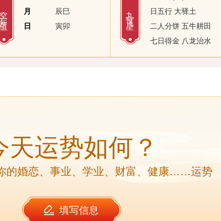
空亡所值
九宫飞星
月
辰巳
日五行 大驿土
日
寅卯
二人分饼 五牛耕田
七日得金 八龙治水
今天运势如何？
你的婚恋、事业、学业、财富、健康……运势
填写信息