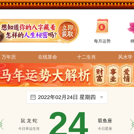
每月运势
万年历
在线算命
十二生肖
风水学
24
鼠
龙
蛇
双鱼座
今日幸运生肖
今日星座