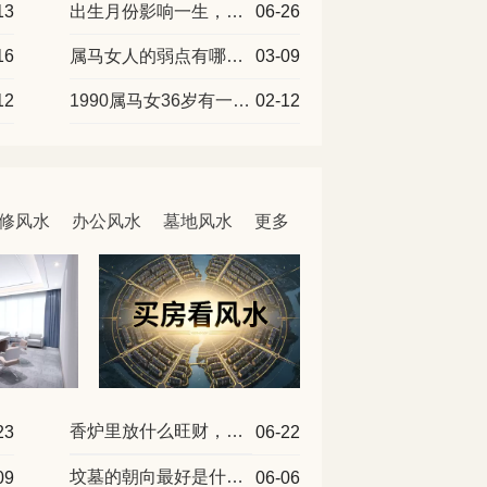
13
出生月份影响一生，马不能生在几月
06-26
16
属马女人的弱点有哪些？看看她们的真实性格吧
03-09
12
1990属马女36岁有一劫，怎么应对
02-12
修风水
办公风水
墓地风水
更多
香炉里放什么旺财，五种好物各有作用
23
06-22
坟墓的朝向最好是什么方向？风水师不会轻易告诉你的3个秘密
09
06-06