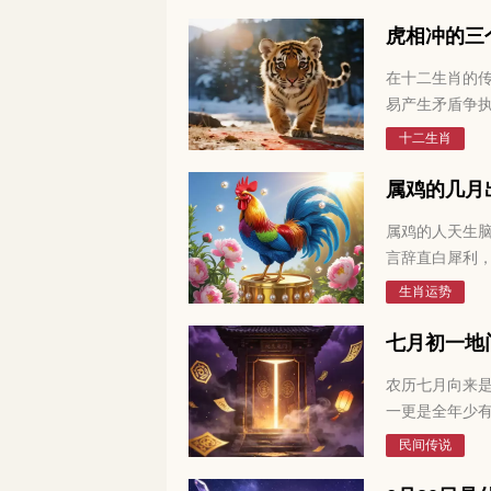
虎相冲的三
在十二生肖的
易产生矛盾争
都很好奇，和
十二生肖
属鸡的几月
属鸡的人天生
言辞直白犀利
情都有自己独
生肖运势
爱分出高下。
别很大，不少
七月初一地
大家详细讲讲
农历七月向来
一更是全年少
中留意，这天
民间传说
数，七月初一
何顺势把握，