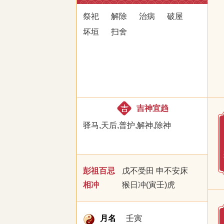
祭祀
解除
治病
破屋
坏垣
扫舍
吉神宜趋
驿马,天后,普护,解神,除神
彭祖百忌
戊不受田 申不安床
相冲
猴日冲(寅壬)虎
月名
壬寅