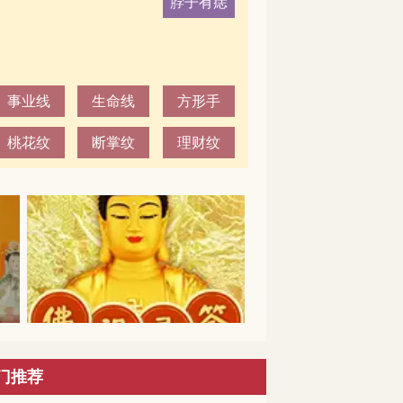
脖子有痣
事业线
生命线
方形手
桃花纹
断掌纹
理财纹
门推荐