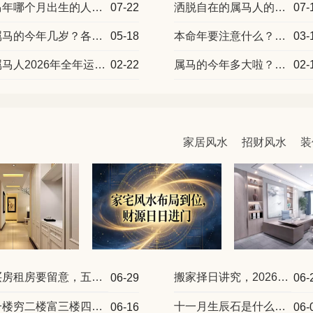
马年哪个月出生的人最好命？属马各月运势一览
07-22
洒脱自在的属马人的婚姻与命运
07-
属马的今年几岁？各年份年龄运势汇总
05-18
本命年要注意什么？2026属马本命年运势
03-
属马人2026年全年运势运程 2026年属马人全年度运势
02-22
属马的今年多大啦？2026年属马的人运势怎么样
02-
家居风水
招财风水
装
买房租房要留意，五种房子越住越穷千万别选
搬家择日讲究，2026年7月搬家吉日一览
06-29
06-
一楼穷二楼富三楼四楼有官做的说法
十一月生辰石是什么宝石 招财最强的水晶有哪些
06-16
06-