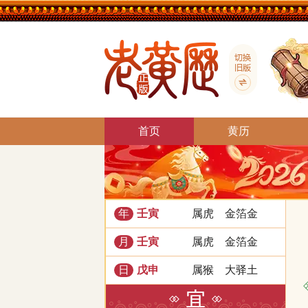
首页
黄历
壬寅
属虎
金箔金
年
壬寅
属虎
金箔金
月
戊申
属猴
大驿土
日