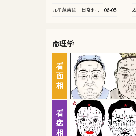
九星藏吉凶，日常起居看准方位
06-05
命理学
看
面
相
看
痣
相