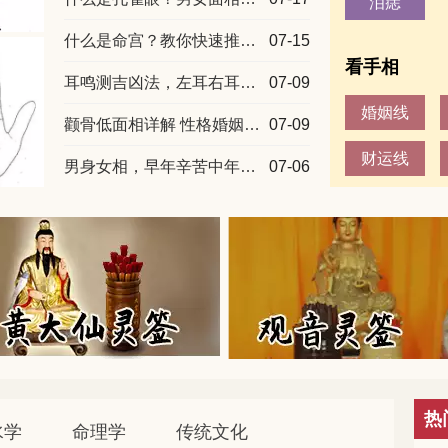
泪痣
什么是命宫？教你快速推算自身命宫
07-15
看手相
耳鸣测吉凶法，左耳右耳预兆全解析
07-09
婚姻线
颧骨低面相详解 性格婚姻财运全解读
07-09
财运线
男身女相，早年辛苦中年翻身
07-06
热
水学
命理学
传统文化