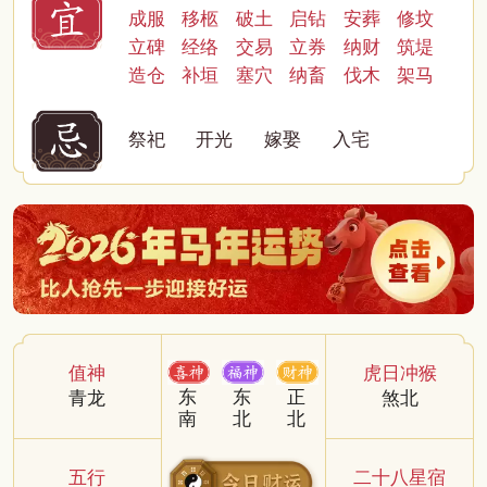
成服
移柩
破土
启钻
安葬
修坟
立碑
经络
交易
立券
纳财
筑堤
造仓
补垣
塞穴
纳畜
伐木
架马
祭祀
开光
嫁娶
入宅
值神
虎日冲猴
东
东
正
青龙
煞北
南
北
北
五行
二十八星宿