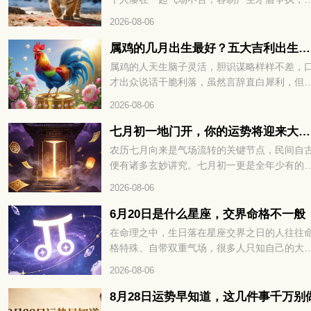
多或少会对彼此的运势发展带来阻碍。很多属
2026-08-06
的朋友都很好奇，和老虎相冲的三个属相分别
哪些？接下来咱们就详细说一说。
属鸡的几月出生最好？五大吉利出生月份完整解读
属鸡的人天生脑子灵活，胆识谋略样样不差，
才出众说话干脆利落，虽然言辞直白犀利，但
出来的观点都有理有据，并不会无理取闹。看
2026-08-06
各类事情都有自己独到的看法，遇事决断干脆
不过骨子里好胜心比较强，凡事总爱分出高下
七月初一地门开，你的运势将迎来大转折
在传统说法里，属鸡人不同月份降生，先天性
农历七月向来是气场流转的关键节点，民间自
与整体运势差别很大，不少属鸡朋友都好奇，
便有诸多玄妙讲究。七月初一更是全年少有的
年当中哪个月份出生福气最好，下面就给大家
殊时日，地门开启，阴阳之气悄然交汇。不少
2026-08-06
细讲讲。
都在暗中留意，这天的磁场变化，往往暗藏着
半年的运势密码。冥冥之中自有定数，七月初
6月20日是什么星座，交界命格不一般
地门开，你的运势将迎来大转折。想知道究竟
在命理之中，生日落在星座交界之日的人往往
吉是凶、该如何顺势把握，不妨接着往下细看
格特殊、自带双重气场，很多人只知自己的大
星座，却不知交界生辰暗藏着性格与运势的关
2026-08-06
密码，出生在 6 月 20 日的人更是天生携带着
一般的命格玄机，想解锁自身完整运势，不妨
8月28日运势早知道，这几件事千万别
续往下细看。6月20日是什么星座，交界命格