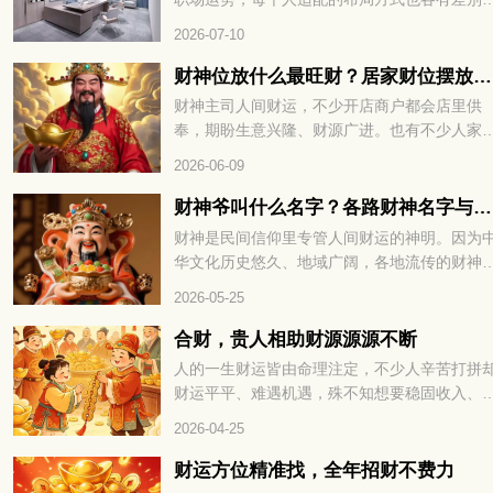
格局，不妨继续往下细看。
想要事业发展平稳顺遂，办公室的方位、陈设
2026-07-10
置起到不小作用，用心调整格局，才能聚拢有
气场。那生肖属蛇的朋友，办公座位适合朝哪
财神位放什么最旺财？居家财位摆放技巧分享
方向，整体空间该怎么布置？下面一起来看看
财神主司人间财运，不少开店商户都会店里供
奉，期盼生意兴隆、财源广进。也有不少人家
摆放供奉，摆放方位也是大家格外看重的细节
2026-06-09
财神爷叫什么名字？各路财神名字与来历大全
财神是民间信仰里专管人间财运的神明。因为
华文化历史悠久、地域广阔，各地流传的财神
本各不相同，细分下来种类十分丰富。下面就
2026-05-25
大家全面盘点民间各类财神，看看每一位财神
来历与寓意。
合财，贵人相助财源源源不断
人的一生财运皆由命理注定，不少人辛苦打拼
财运平平、难遇机遇，殊不知想要稳固收入、
蓄富足，关键在于运势相融与贵人帮扶，合财
2026-04-25
贵人相助财源源源不断，下面就为大家详解其
的命理奥秘。
财运方位精准找，全年招财不费力