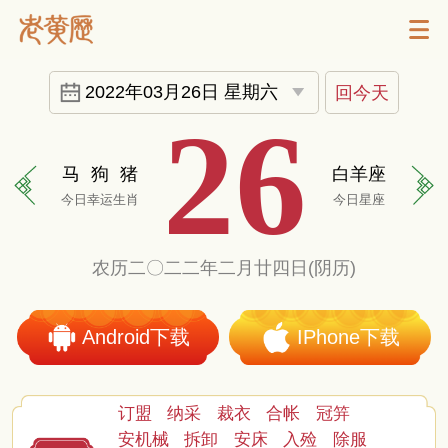
2022年03月26日 星期六
回今天
26
马
狗
猪
白羊座
今日幸运生肖
今日星座
农历二〇二二年二月廿四日(阴历)
Android下载
IPhone下载
订盟
纳采
裁衣
合帐
冠笄
安机械
拆卸
安床
入殓
除服