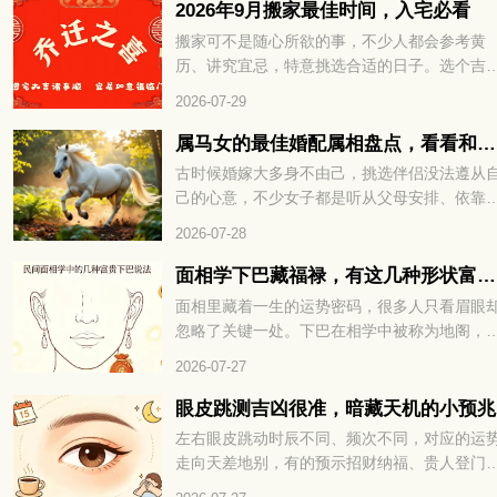
变化都关乎整体运程。千万不要觉得只是普通
2026年9月搬家最佳时间，入宅必看
火，印堂长痘不是小事，命理早有说法。想知
搬家可不是随心所欲的事，不少人都会参考黄
这究竟预示着什么，又该如何化解，不妨接着
历、讲究宜忌，特意挑选合适的日子。选个吉
下细看。
的时日迁居，既能避开不利运势，也能为新家
2026-07-29
来福气与好运。转眼九月将至，有搬家计划的
友，可以先好好择个吉日再行动。选对日子，
属马女的最佳婚配属相盘点，看看和谁更为契合
后的生活也能过得顺顺利利。下面就来看看202
古时候婚嫁大多身不由己，挑选伴侣没法遵从
年9月有哪些适合搬家的好日子。
己的心意，不少女子都是听从父母安排、依靠
人说亲定下婚事。很多男女在婚前不曾碰面，
2026-07-28
相毫不了解，仓促结合之后，很容易出现相处
合的问题。所以古人常会借助生肖与五行的说
面相学下巴藏福禄，有这几种形状富贵不愁
法，参考两人是否适合相伴一生。不少属马女
面相里藏着一生的运势密码，很多人只看眉眼
好奇，自己和什么属相的异性最为相配，下面
忽略了关键一处。下巴在相学中被称为地阁，
们就一起来看看。
管着晚年福气与财库厚薄，小小形状里全是命
2026-07-27
玄机。不同的下巴格局，注定了截然不同的富
层次与人生走向。面相学下巴藏福禄，有这几
眼皮跳测吉凶很准，暗藏天机的小预兆
形状富贵不愁，到底哪些下巴天生带财，赶紧
左右眼皮跳动时辰不同、频次不同，对应的运
下一看便知！
走向天差地别，有的预示招财纳福、贵人登门
有的暗示波折缠身、琐事扰心。老祖宗流传的