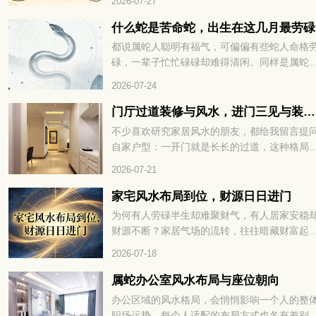
2026-07-27
运古法，简单直观、准确率极高，能帮我们提
预判运势、规避霉运、接住好运。想知道自己
什么蛇是苦命蛇，出生在这几月最劳碌
期眼皮跳动，究竟是吉兆还是凶兆？赶紧往下
都说属蛇人聪明有福气，可偏偏有些蛇人命格
细查看！
碌，一辈子忙忙碌碌却难得清闲。同样是属蛇
出生月份不一样，人生的辛苦程度天差地别，
2026-07-24
的一生顺风顺水，有的却操不完的心、受不完
累。民间老辈常讲，生肖蛇里藏着 “苦命蛇”，
门厅过道装修与风水，进门三见与装修避坑指南
多和降生的时节息息相关，很多人到中年才恍
不少喜欢研究家居风水的朋友，都给我留言提
大悟。什么蛇是苦命蛇，出生在这几月最劳碌
自家户型：一开门就是长长的过道，这种格局
到底是哪几个月份，看完下文你就一清二楚了
风水里好不好？还有人纠结，走廊中段、或是
2026-07-21
门正对的那面墙，有没有必要挂上装饰画、装
帘来调整气场？今天就顺着大家关心的这点，
家宅风水布局到位，财源日日进门
聊入户过道的装修搭配和相关风水讲究。
为何有人劳碌半生却难聚财气，有人居家安稳
财源不断？家居气场的流转，往往暗藏财富起
的玄机。一方居所的格局布置，直接影响财气
2026-07-18
否顺畅入宅。很多人忽略了居家风水的关键细
节，错失聚财良机。找准方位理顺气场，才能
属蛇办公室风水布局与座位朝向
福运与财气常驻家门，家宅风水布局到位，财
办公区域的风水格局，会悄悄影响一个人的整
日日进门。想知道具体如何打造招财旺运的居
职场运势，每个人适配的布局方式也各有差别