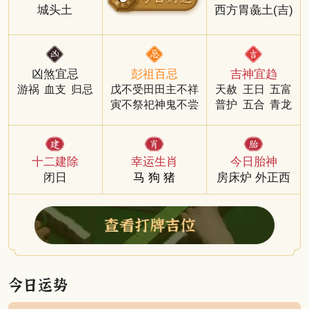
城头土
西方胃彘土(吉)
凶煞宜忌
彭祖百忌
吉神宜趋
游祸
血支
归忌
戊不受田田主不祥
天赦
王日
五富
寅不祭祀神鬼不尝
普护
五合
青龙
十二建除
幸运生肖
今日胎神
闭日
马
狗
猪
房床炉 外正西