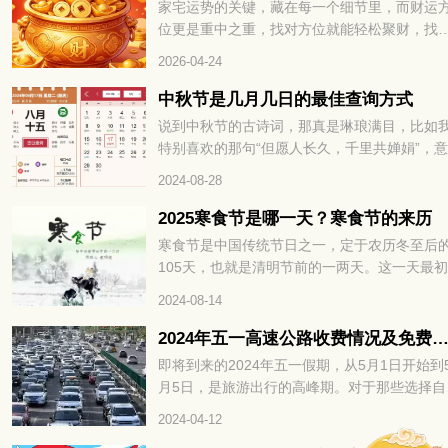
家宅运势的关键，藏在每一个细节里，而财运
位更是重中之重，找对方位就能轻松聚财，找
则容易漏财耗福。很多人打拼多年却始终存不
2026-04-24
积蓄，其实不是能力不足，而是没找对招财的
心关键，财运方位。掌握对的方法，不用刻意
中秋节是几月几日的最佳查询方式
力，就能让财富主动靠近，财运方位精准找，
说到中秋节的古诗词，那真是琳琅满目，比如
年招财不费力，接下来就为大家详细拆解如何
特别喜欢的那句“但愿人长久，千里共婵娟”，
速找准财运方位，解锁全年招财密码。
真是美得让人陶醉。不过，很多文章都少提到
2024-08-28
秋节的具体时间，大家通常只知道中秋节是农
八月十五。那你知道阳历中2024年中秋节是几
2025寒食节是哪一天？寒食节的来历
几日吗？
寒食节是中国传统节日之一，定于农历冬至后
105天，也就是清明节前的一两天。这一天最
禁火冷食为主要特色，后来逐渐增加了祭扫、
2024-08-14
青、秋千、蹴鞠、牵勾、斗鸡等习俗。寒食节
承了两千多年，曾被誉为中国民间最大的祭日
2024年五一高速公路收费情况及免费时
那么，2025寒食节是哪一天呢？让我们一起来
即将到来的2024年五一假期，从5月1日开始到
看吧。
月5日，是旅游出行的高峰期。对于那些选择自
游的人来说，他们可能会好奇在五一期间是否
2024-04-12
够免通行费。通常情况下，五一高速公路会有