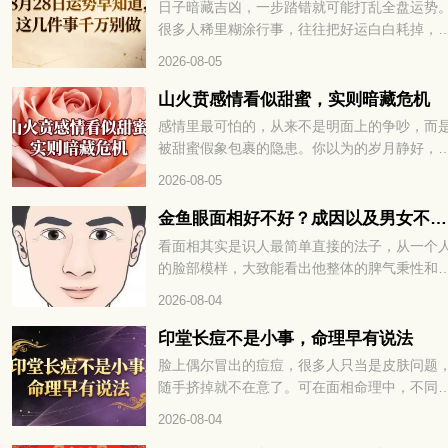
日子暗藏吉凶，一步踏错就可能打乱全盘运势
般，你的性格、财运与情路走向，全文为你一
很多人稀里糊涂行事，往往把好运白白耗掉，
揭晓。
招来不必要的麻烦。这天的宜忌藏着不少讲究
2026-08-05
稍有不慎就容易破财、添堵。8 月 28 日运势早
道，这几件事千万别做，想顺顺利利过好这天
山火贲感情看似甜蜜，实则暗藏危机
就继续往下看详细解析。
感情里最可怕的，从来不是明面上的争吵，而
被甜蜜假象包裹的隐患。你以为的岁月静好，
能只是精心修饰的表象，内里早已暗流涌动。
2026-08-05
火贲卦的感情，恰如山下之火，看似绚烂温暖
却藏着烧尽根基的风险。山火贲感情看似甜蜜
金鱼眼面相好不好？成因以及男女不同命运解读
实则暗藏危机，想看清这段关系的真相，就继
看面相其实是识人最简单直接的法子，从一个
往下看详细解析。
的脸部模样，大致能看出他整体的脾气秉性和
生运势。在传统相学里，五官的每一处特征，
2026-08-04
藏着不一样的说法。不少人好奇眼球外凸、形
金鱼眼的人是什么性子，一生命运走势又如何
印堂长痘不是小事，命理早有说法
下面咱们就好好聊聊这种眼相的相关说法。
脸上偶尔冒出的痘痘，很多人只当是皮肤问题
随手挤掉就不在意了。可在面相命理中，不同
置的痘痘，往往藏着不为人知的运势暗示。尤
2026-08-04
是眉心正中的印堂，更是被称为命宫所在，一