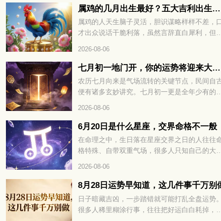
哪些？接下来咱们就详细说一说。
属鸡的几月出生最好？五大吉利出生月份完整解读
属鸡的人天生脑子灵活，胆识谋略样样不差，
才出众说话干脆利落，虽然言辞直白犀利，但
出来的观点都有理有据，并不会无理取闹。看
2026-08-06
各类事情都有自己独到的看法，遇事决断干脆
不过骨子里好胜心比较强，凡事总爱分出高下
七月初一地门开，你的运势将迎来大转折
在传统说法里，属鸡人不同月份降生，先天性
农历七月向来是气场流转的关键节点，民间自
与整体运势差别很大，不少属鸡朋友都好奇，
便有诸多玄妙讲究。七月初一更是全年少有的
年当中哪个月份出生福气最好，下面就给大家
殊时日，地门开启，阴阳之气悄然交汇。不少
2026-08-06
细讲讲。
都在暗中留意，这天的磁场变化，往往暗藏着
半年的运势密码。冥冥之中自有定数，七月初
6月20日是什么星座，交界命格不一般
地门开，你的运势将迎来大转折。想知道究竟
在命理之中，生日落在星座交界之日的人往往
吉是凶、该如何顺势把握，不妨接着往下细看
格特殊、自带双重气场，很多人只知自己的大
星座，却不知交界生辰暗藏着性格与运势的关
2026-08-06
密码，出生在 6 月 20 日的人更是天生携带着
一般的命格玄机，想解锁自身完整运势，不妨
8月28日运势早知道，这几件事千万别
续往下细看。6月20日是什么星座，交界命格
日子暗藏吉凶，一步踏错就可能打乱全盘运势
般，你的性格、财运与情路走向，全文为你一
很多人稀里糊涂行事，往往把好运白白耗掉，
揭晓。
招来不必要的麻烦。这天的宜忌藏着不少讲究