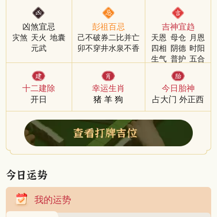
凶煞宜忌
彭祖百忌
吉神宜趋
灾煞
天火
地囊
己不破券二比并亡
天恩
母仓
月恩
元武
卯不穿井水泉不香
四相
阴德
时阳
生气
普护
五合
十二建除
幸运生肖
今日胎神
开日
猪
羊
狗
占大门 外正西
我的运势