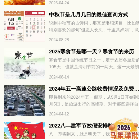
2026-04-24
积蓄，其实不是能力不足，而是没找对招财的
心关键，财运方位。掌握对的方法，不用刻意
中秋节是几月几日的最佳查询方式
力，就能让财富主动靠近，财运方位精准找，
说到中秋节的古诗词，那真是琳琅满目，比如
年招财不费力，接下来就为大家详细拆解如何
特别喜欢的那句“但愿人长久，千里共婵娟”，
速找准财运方位，解锁全年招财密码。
真是美得让人陶醉。不过，很多文章都少提到
2024-08-28
秋节的具体时间，大家通常只知道中秋节是农
八月十五。那你知道阳历中2024年中秋节是几
2025寒食节是哪一天？寒食节的来历
几日吗？
寒食节是中国传统节日之一，定于农历冬至后
105天，也就是清明节前的一两天。这一天最
禁火冷食为主要特色，后来逐渐增加了祭扫、
2024-08-14
青、秋千、蹴鞠、牵勾、斗鸡等习俗。寒食节
承了两千多年，曾被誉为中国民间最大的祭日
2024年五一高速公路收费情况及免费时
那么，2025寒食节是哪一天呢？让我们一起来
即将到来的2024年五一假期，从5月1日开始到
看吧。
月5日，是旅游出行的高峰期。对于那些选择自
游的人来说，他们可能会好奇在五一期间是否
2024-04-12
够免通行费。通常情况下，五一高速公路会有
费时间段，但每年的具体时间都不尽相同。所
2022八—建军节放假安排时间表 8
以，让我们一同前往黄历小编的指导下，了解
八一即将到来，就是明天了，我们对八一的印
下2024年五一高速公路的免费时间，以便更好