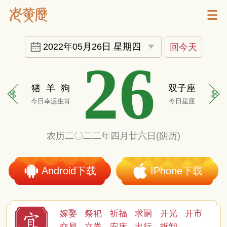
2022年05月26日 星期四
回今天
26
猪
羊
狗
双子座
今日幸运生肖
今日星座
农历二〇二二年四月廿六日(阴历)
Android下载
IPhone下载
嫁娶
祭祀
祈福
求嗣
开光
开市
交易
立券
安床
出行
拆卸