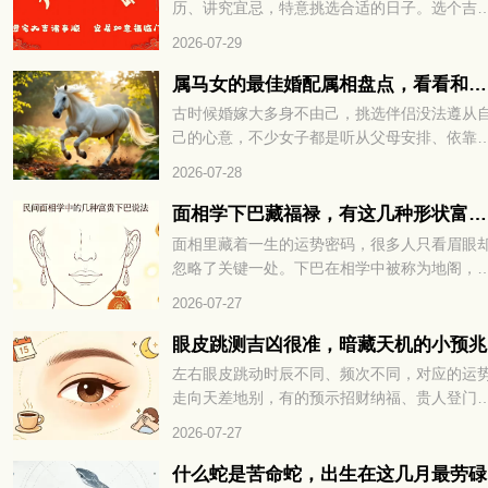
历、讲究宜忌，特意挑选合适的日子。选个吉
下细看。
的时日迁居，既能避开不利运势，也能为新家
2026-07-29
来福气与好运。转眼九月将至，有搬家计划的
友，可以先好好择个吉日再行动。选对日子，
属马女的最佳婚配属相盘点，看看和谁更为契合
后的生活也能过得顺顺利利。下面就来看看202
古时候婚嫁大多身不由己，挑选伴侣没法遵从
年9月有哪些适合搬家的好日子。
己的心意，不少女子都是听从父母安排、依靠
人说亲定下婚事。很多男女在婚前不曾碰面，
2026-07-28
相毫不了解，仓促结合之后，很容易出现相处
合的问题。所以古人常会借助生肖与五行的说
面相学下巴藏福禄，有这几种形状富贵不愁
法，参考两人是否适合相伴一生。不少属马女
面相里藏着一生的运势密码，很多人只看眉眼
好奇，自己和什么属相的异性最为相配，下面
忽略了关键一处。下巴在相学中被称为地阁，
们就一起来看看。
管着晚年福气与财库厚薄，小小形状里全是命
2026-07-27
玄机。不同的下巴格局，注定了截然不同的富
层次与人生走向。面相学下巴藏福禄，有这几
眼皮跳测吉凶很准，暗藏天机的小预兆
形状富贵不愁，到底哪些下巴天生带财，赶紧
左右眼皮跳动时辰不同、频次不同，对应的运
下一看便知！
走向天差地别，有的预示招财纳福、贵人登门
有的暗示波折缠身、琐事扰心。老祖宗流传的
2026-07-27
运古法，简单直观、准确率极高，能帮我们提
预判运势、规避霉运、接住好运。想知道自己
什么蛇是苦命蛇，出生在这几月最劳碌