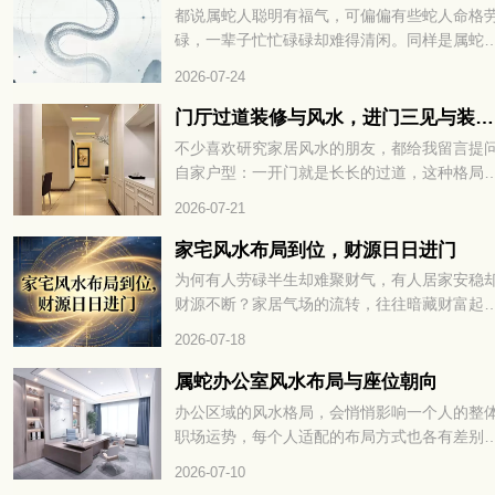
期眼皮跳动，究竟是吉兆还是凶兆？赶紧往下
都说属蛇人聪明有福气，可偏偏有些蛇人命格
细查看！
碌，一辈子忙忙碌碌却难得清闲。同样是属蛇
出生月份不一样，人生的辛苦程度天差地别，
2026-07-24
的一生顺风顺水，有的却操不完的心、受不完
累。民间老辈常讲，生肖蛇里藏着 “苦命蛇”，
门厅过道装修与风水，进门三见与装修避坑指南
多和降生的时节息息相关，很多人到中年才恍
不少喜欢研究家居风水的朋友，都给我留言提
大悟。什么蛇是苦命蛇，出生在这几月最劳碌
自家户型：一开门就是长长的过道，这种格局
到底是哪几个月份，看完下文你就一清二楚了
风水里好不好？还有人纠结，走廊中段、或是
2026-07-21
门正对的那面墙，有没有必要挂上装饰画、装
帘来调整气场？今天就顺着大家关心的这点，
家宅风水布局到位，财源日日进门
聊入户过道的装修搭配和相关风水讲究。
为何有人劳碌半生却难聚财气，有人居家安稳
财源不断？家居气场的流转，往往暗藏财富起
的玄机。一方居所的格局布置，直接影响财气
2026-07-18
否顺畅入宅。很多人忽略了居家风水的关键细
节，错失聚财良机。找准方位理顺气场，才能
属蛇办公室风水布局与座位朝向
福运与财气常驻家门，家宅风水布局到位，财
办公区域的风水格局，会悄悄影响一个人的整
日日进门。想知道具体如何打造招财旺运的居
职场运势，每个人适配的布局方式也各有差别
格局，不妨继续往下细看。
想要事业发展平稳顺遂，办公室的方位、陈设
2026-07-10
置起到不小作用，用心调整格局，才能聚拢有