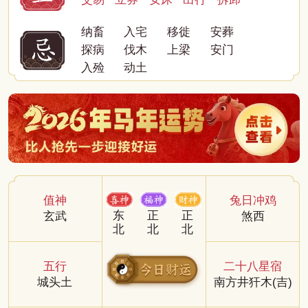
纳畜
入宅
移徙
安葬
探病
伐木
上梁
安门
入殓
动土
值神
兔日冲鸡
东
正
正
玄武
煞西
北
北
北
五行
二十八星宿
城头土
南方井犴木(吉)