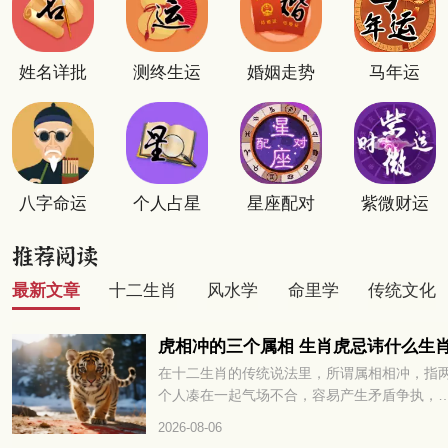
姓名详批
测终生运
婚姻走势
马年运
八字命运
个人占星
星座配对
紫微财运
最新文章
十二生肖
风水学
命里学
传统文化
虎相冲的三个属相 生肖虎忌讳什么生
在十二生肖的传统说法里，所谓属相相冲，指
个人凑在一起气场不合，容易产生矛盾争执，
多或少会对彼此的运势发展带来阻碍。很多属
2026-08-06
的朋友都很好奇，和老虎相冲的三个属相分别