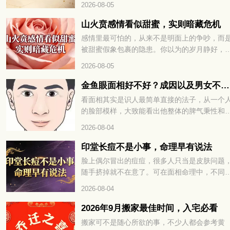
2026-08-05
稍有不慎就容易破财、添堵。8 月 28 日运势早
道，这几件事千万别做，想顺顺利利过好这天
山火贲感情看似甜蜜，实则暗藏危机
就继续往下看详细解析。
感情里最可怕的，从来不是明面上的争吵，而
被甜蜜假象包裹的隐患。你以为的岁月静好，
能只是精心修饰的表象，内里早已暗流涌动。
2026-08-05
火贲卦的感情，恰如山下之火，看似绚烂温暖
却藏着烧尽根基的风险。山火贲感情看似甜蜜
金鱼眼面相好不好？成因以及男女不同命运解读
实则暗藏危机，想看清这段关系的真相，就继
看面相其实是识人最简单直接的法子，从一个
往下看详细解析。
的脸部模样，大致能看出他整体的脾气秉性和
生运势。在传统相学里，五官的每一处特征，
2026-08-04
藏着不一样的说法。不少人好奇眼球外凸、形
金鱼眼的人是什么性子，一生命运走势又如何
印堂长痘不是小事，命理早有说法
下面咱们就好好聊聊这种眼相的相关说法。
脸上偶尔冒出的痘痘，很多人只当是皮肤问题
随手挤掉就不在意了。可在面相命理中，不同
置的痘痘，往往藏着不为人知的运势暗示。尤
2026-08-04
是眉心正中的印堂，更是被称为命宫所在，一
变化都关乎整体运程。千万不要觉得只是普通
2026年9月搬家最佳时间，入宅必看
火，印堂长痘不是小事，命理早有说法。想知
搬家可不是随心所欲的事，不少人都会参考黄
这究竟预示着什么，又该如何化解，不妨接着