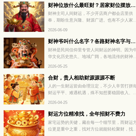
气场。那生肖属蛇的朋友，办公座位适合朝哪
财神位放什么最旺财？居家财位摆放技巧分享
方向，整体空间该怎么布置？下面一起来看看
财神主司人间财运，不少开店商户都会店里供
奉，期盼生意兴隆、财源广进。也有不少人家
摆放供奉，摆放方位也是大家格外看重的细节
2026-06-09
财神爷叫什么名字？各路财神名字与来历大全
财神是民间信仰里专管人间财运的神明。因为
华文化历史悠久、地域广阔，各地流传的财神
本各不相同，细分下来种类十分丰富。下面就
2026-05-25
大家全面盘点民间各类财神，看看每一位财神
来历与寓意。
合财，贵人相助财源源源不断
人的一生财运皆由命理注定，不少人辛苦打拼
财运平平、难遇机遇，殊不知想要稳固收入、
蓄富足，关键在于运势相融与贵人帮扶，合财
2026-04-25
贵人相助财源源源不断，下面就为大家详解其
的命理奥秘。
财运方位精准找，全年招财不费力
家宅运势的关键，藏在每一个细节里，而财运
位更是重中之重，找对方位就能轻松聚财，找
则容易漏财耗福。很多人打拼多年却始终存不